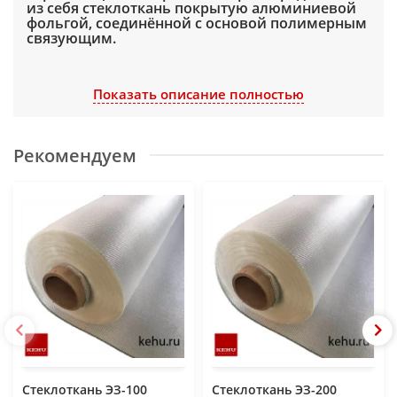
из себя стеклоткань покрытую алюминиевой
фольгой, соединённой с основой полимерным
связующим.
Стеклофольма-ткань
относится к
трудногорючим материалам (Г1), термостоек,
Показать описание полностью
устойчив к воздействию грибков и плесени,
ветронепроницаемый. Экологически чистый
материал. Минимальные теплопотери при
Рекомендуем
небольшой толщине (принцип термоса), не
подвержен коррозии, гниению, и воздействию
ультрафиолетового излучения.
Стеклоткань ЭЗ-100
Стеклоткань ЭЗ-200