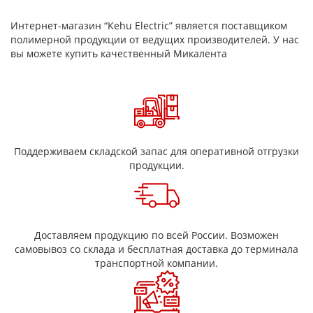
агрегатов;
Интернет-магазин “Kehu Electric” является поставщиком
витковой изоляции кабельного оборудования и
полимерной продукции от ведущих производителей. У нас
оптоволоконного кабеля.
вы можете купить качественный Микалента
Основное предназначение микаленты – защита основных
деталей высокоразрядным электрическим током. Не до
конца использованную головку микаленты хранят в плотно
закрытой таре при комнатной температуре.
ГОСТ 4268-75
Поддерживаем складской запас для оперативной отгрузки
Класс
продукции.
Толщина,
Марка
Композиция
нагревостойкости,
мм
°С
Слюда флогопит или
мусковит,
Доставляем продукцию по всей России. Возможен
ЛФЧ-ББ,
0,10; 0,11;
микалентная бумага,
130
самовывоз со склада и бесплатная доставка до терминала
ЛМЧ-ББ
0,13; 0,17
масляно-битумный
транспортной компании.
лак
Слюда флогопит или
0,10; 0,13;
мусковит,