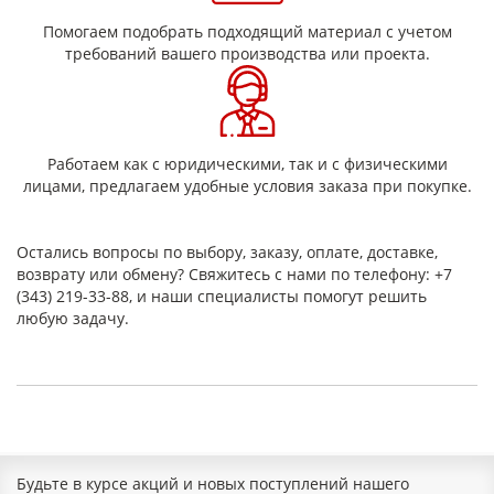
ЛФК-ТТ
0,15; 0,17;
стеклоткань,
180
0,21
кремнийорганическое
Помогаем подобрать подходящий материал с учетом
свяующее
требований вашего производства или проекта.
Основные технические
характеристики
Работаем как с юридическими, так и с физическими
лицами, предлагаем удобные условия заказа при покупке.
Марка;
Электрическая
Массовая доля
толщина,
прочность, не
компонентов, %
мм
менее, кВ/мм
Остались вопросы по выбору, заказу, оплате, доставке,
лет. в-
возврату или обмену? Свяжитесь с нами по телефону: +7
связ.
Сорт
ВС
1 сорт
слюды
в, не
(343) 219-33-88, и наши специалисты помогут решить
в-ва
менее
любую задачу.
ЛФЧ-ББ
0,10
25
45
22
0,11
15-30
6
0,13
23
Будьте в курсе акций и новых поступлений нашего
50