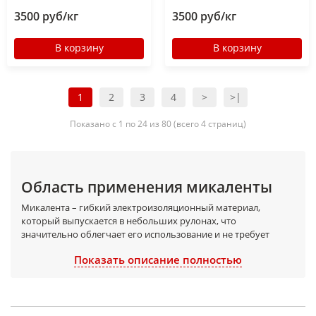
3500 руб/кг
3500 руб/кг
В корзину
В корзину
1
2
3
4
>
>|
Показано с 1 по 24 из 80 (всего 4 страниц)
Область применения микаленты
Микалента – гибкий электроизоляционный материал,
который выпускается в небольших рулонах, что
значительно облегчает его использование и не требует
больших физических затрат.
Показать описание полностью
В промышленной отрасли микаленту используют для:
изоляции электромашин;
корпусной изоляции электрических аппаратов и мощных