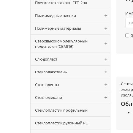
Пленкостеклоткань ГТП-2пл
Им
Полиимидные пленки
Полимерные материалы
Я
Сверхвысокомолекулярный
полиэтилен (СВМПЭ)
Слюдопласт
Стеклолакоткань
Ленты
Стеклоленты
элект
изоля
Стекломиканит
Обл
Стеклопластик профильный
Стеклопластик рулонный РСТ