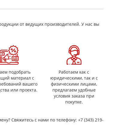
родукции от ведущих производителей. У нас вы
ций;
рованных работ;
чу.
лоне и требования к документам на партию. Если вы
рать исполнение.
аем подобрать
Работаем как с
ящий материал с
юридическими, так и с
ребований вашего
физическими лицами,
ства или проекта.
предлагаем удобные
условия заказа при
покупке.
мену? Свяжитесь с нами по телефону: +7 (343) 219-