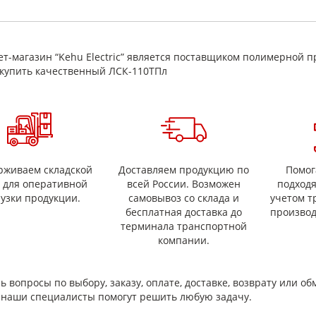
имущества
надежная электроизоляция в составе изоляционных систем;
теплостойкость (в рамках ТУ и выбранного исполнения);
т-магазин “Kehu Electric” является поставщиком полимерной п
технологичный рулонный формат для намотки и изоляционных опера
купить качественный ЛСК-110ТПл
поставка по ТУ 16‑91 И02.0168.001 — удобно для закупок и регламенти
подбор типоразмеров (ширина/толщина/длина рулона) под вашу зада
 выбрать
казе ленты ЛСК‑110ТПл обычно уточняют ширину, толщину, длину в ру
ерены в выборе — опишите узел и способ применения, поможем подоб
рживаем складской
Доставляем продукцию по
Помог
с для оперативной
всей России. Возможен
подход
рузки продукции.
самовывоз со склада и
учетом т
бесплатная доставка до
производ
терминала транспортной
компании.
ь вопросы по выбору, заказу, оплате, доставке, возврату или об
и наши специалисты помогут решить любую задачу.