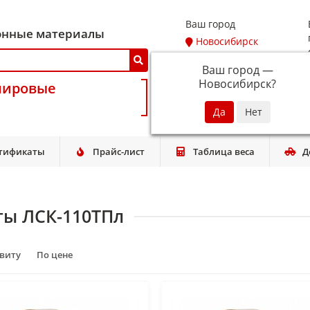
Ваш город
онные материалы
Новосибирск
Ваш город —
Новосибирск
?
мировые
тификаты
Прайс-лист
Таблица веса
Д
ты ЛСК-110ТПл
авиту
По цене