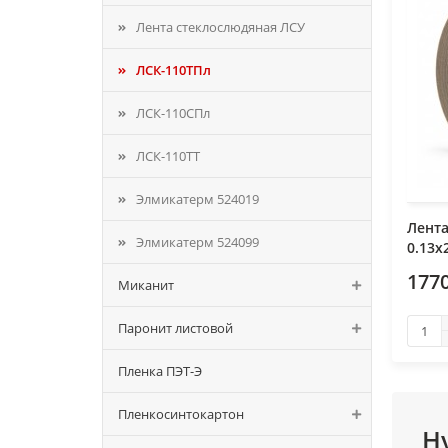
Лента стеклослюдяная ЛСУ
ЛСК-110ТПл
ЛСК-110СПл
ЛСК-110ТТ
Элмикатерм 524019
Лент
Элмикатерм 524099
0.13х
1770
Миканит
Паронит листовой
Пленка ПЭТ-Э
Пленкосинтокартон
Н