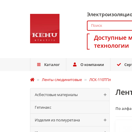
Электроизоляци
Доступные 
технологии
Каталог
О компании
Сер
Ленты слюдинитовые
ЛСК-110ТПл
Лен
Асбестовые материалы
Гетинакс
По алф
Изделия из полиуретана