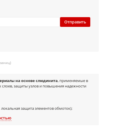
Отправить
траниц)
ериалы на основе слюдинита
, применяемые в
 слоев, защиты узлов и повышения надежности
 локальная защита элементов обмоток);
остью
е разделение токоведущих частей;
ляции).