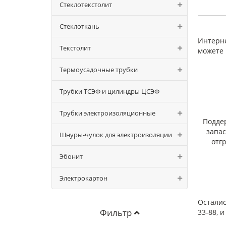
Стеклотекстолит
Пре
Стеклоткань
Интерне
Текстолит
можете 
Термоусадочные трубки
Как
Трубки ТСЭФ и цилиндры ЦСЭФ
При за
не ув
Трубки электроизоляционные
Подде
запа
Шнуры-чулок для электроизоляции
отг
Эбонит
Электрокартон
Осталис
Фильтр
33-88, 