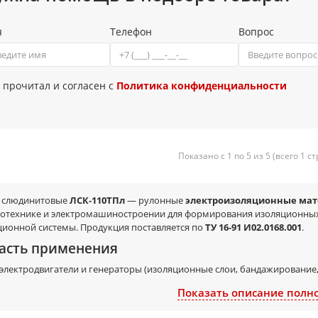
я
Телефон
Вопрос
 прочитал и согласен с
Политика конфиденциальности
Показано с 1 по 5 из 5 (всего 1 с
 слюдинитовые
ЛСК‑110ТПл
— рулонные
электроизоляционные мат
ротехнике и электромашиностроении для формирования изоляционных
ционной системы. Продукция поставляется по
ТУ 16‑91 И02.0168.001
.
асть применения
электродвигатели и генераторы (изоляционные слои, бандажирование,
трансформаторы, дроссели, катушки и другие намоточные изделия;
Показать описание полн
электроаппаратура и электротехнические узлы, где требуется надежно
производственные и ремонтные работы (восстановление/усиление изо