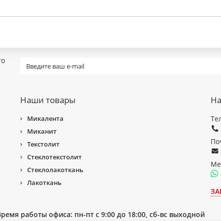
го
Наши товары
На
Микалента
Те
Миканит
По
Текстолит
Стеклотекстолит
Ме
Стеклолакоткань
Лакоткань
ЗА
Время работы офиса: пн-пт с 9:00 до 18:00, сб-вс выходной