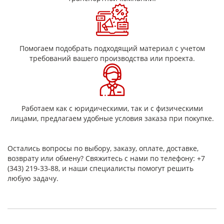
Вид нити
0,10
Основа
БС6-17х1х2
Помогаем подобрать подходящий материал с учетом
требований вашего производства или проекта.
БС7-9,2х1х2
Уток
БС6-17х1
Работаем как с юридическими, так и с физическими
Физико-механические параметры:
лицами, предлагаем удобные условия заказа при покупке.
Тол
Наименование
Остались вопросы по выбору, заказу, оплате, доставке,
0,10
возврату или обмену? Свяжитесь с нами по телефону: +7
(343) 219-33-88, и наши специалисты помогут решить
Ширина ленты, мм
15±
любую задачу.
Число нитей основы, шт.
34-
Плотность по утку, нитей/ см
22