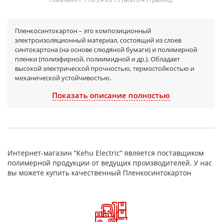
Пленкосинтокартон – это композиционный
электроизоляционный материал, состоящий из слоев
синтокартона (на основе слюдяной бумаги) и полимерной
пленки (полиэфирной, полиимидной и др.). Обладает
высокой электрической прочностью, термостойкостью и
механической устойчивостью.
Химическая и климатическая
Показать описание полностью
стойкость
Устойчив к маслам, влаге, кислотам и щелочам
(зависит от типа пленки).
Не подвержен грибковым поражениям.
Сохраняет свойства в условиях повышенной
Интернет-магазин “Kehu Electric” является поставщиком
влажности
полимерной продукции от ведущих производителей. У нас
Сферы применения
вы можете купить качественный Пленкосинтокартон
Изоляция обмоток электрических машин и
трансформаторов.
Прокладки в высоковольтном оборудовании.
Защитные экраны в электронике.