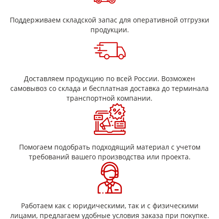
Упаковка чувствительных электронных компонентов.
Пленкосинтокартон сочетает преимущества синтокартона
Поддерживаем складской запас для оперативной отгрузки
(высокая электроизоляция) и полимерных пленок (гибкость,
продукции.
влагостойкость), что делает его востребованным в
электротехнике и энергетике.
Доставляем продукцию по всей России. Возможен
самовывоз со склада и бесплатная доставка до терминала
транспортной компании.
Помогаем подобрать подходящий материал с учетом
требований вашего производства или проекта.
Работаем как с юридическими, так и с физическими
лицами, предлагаем удобные условия заказа при покупке.