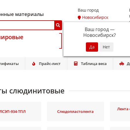
Ваш город
онные материалы
Новосибирск
Ваш город —
Новосибирск
?
мировые
тификаты
Прайс-лист
Таблица веса
Д
ты слюдинитовые
Лента
ЛСЭП-934-ТПЛ
Слюдопластолента