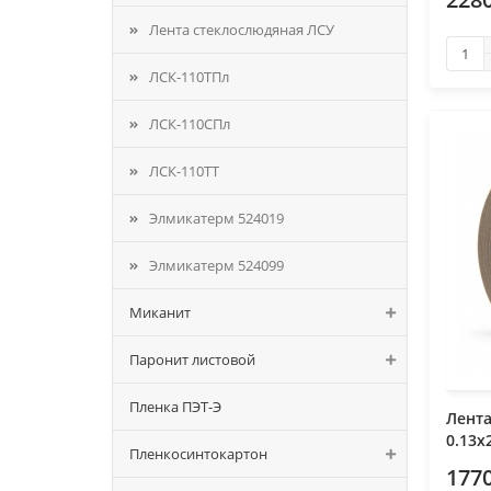
Лента стеклослюдяная ЛСУ
ЛСК-110ТПл
ЛСК-110СПл
ЛСК-110ТТ
Элмикатерм 524019
Элмикатерм 524099
Миканит
Паронит листовой
Пленка ПЭТ-Э
Лент
0.13х
Пленкосинтокартон
1770