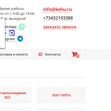
Время работы:
info@kehu.ru
пн-пт с 9:00 до 18:00
+73432193388
сб-вс выходной
WhatsApp
ЗАКАЗАТЬ ЗВОНОК
Max
Telegram
оставка и оплата
Контакты
0
0
 стеклослюдяная
ЛСК-110ТПл
ЛСУ