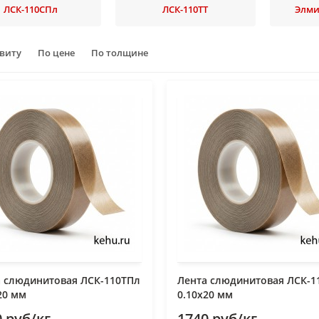
ЛСК-110СПл
ЛСК-110ТТ
Элми
авиту
По цене
По толщине
а слюдинитовая ЛСК-110ТПл
Лента слюдинитовая ЛСК-1
20 мм
0.10х20 мм
 руб/кг
1740 руб/кг