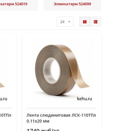
катерм 524019
Элмикатерм 524099
10ТПл
Лента слюдинитовая ЛСК-110ТПл
0.11х20 мм
1740 руб/кг