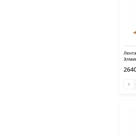
Лент
Элмик
2640