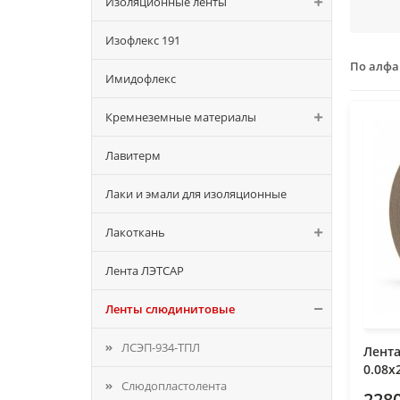
Изоляционные ленты
Изофлекс 191
По алф
Имидофлекс
Кремнеземные материалы
Лавитерм
Лаки и эмали для изоляционные
Лакоткань
Лента ЛЭТСАР
Ленты слюдинитовые
ЛСЭП-934-ТПЛ
Лент
0.08х
Слюдопластолента
2280