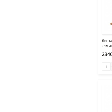
Лент
элмик
2340