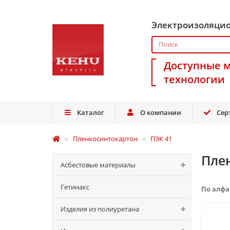
Электроизоляци
Доступные 
технологии
Каталог
О компании
Сер
Пленкосинтокартон
ПЭК 41
Пле
Асбестовые материалы
Гетинакс
По алф
Изделия из полиуретана