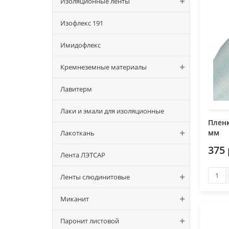
Изоляционные ленты
Изофлекс 191
Имидофлекс
Кремнеземные материалы
Лавитерм
Лаки и эмали для изоляционные
Пленк
мм
Лакоткань
375
Лента ЛЭТСАР
Ленты слюдинитовые
Миканит
Паронит листовой