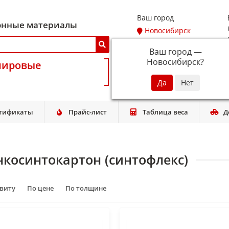
Ваш город
онные материалы
Новосибирск
Ваш город —
Новосибирск
?
мировые
тификаты
Прайс-лист
Таблица веса
Д
нкосинтокартон (синтофлекс)
авиту
По цене
По толщине