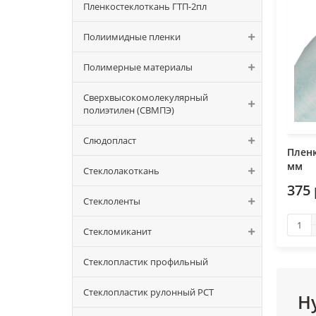
Пленкостеклоткань ГТП-2пл
Полиимидные пленки
Полимерные материалы
Сверхвысокомолекулярный
полиэтилен (СВМПЭ)
Слюдопласт
Пленк
мм
Стеклолакоткань
375
Стеклоленты
Стекломиканит
Стеклопластик профильный
Стеклопластик рулонный РСТ
Н