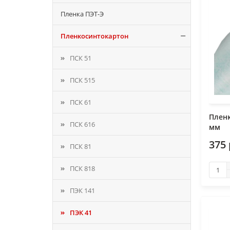
Пленка ПЭТ-Э
Пленкосинтокартон
ПСК 51
ПСК 515
ПСК 61
Пленк
ПСК 616
мм
375
ПСК 81
ПСК 818
ПЭК 141
ПЭК 41