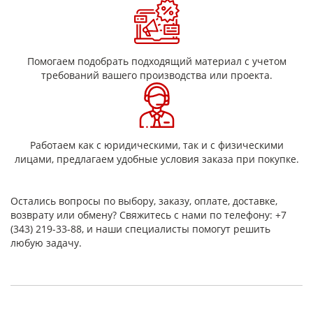
Листы слюды обладают очень хорошей термической
стабильностью при высоких температурах. Они легко
выдерживают температуры до 1000°С в чистом виде и до
Помогаем подобрать подходящий материал с учетом
1600°С в наплавленном виде. Вот почему листы слюды часто
используются для теплоизоляции бытовой техники,
требований вашего производства или проекта.
аккумуляторных батарей электромобилей, огнестойких
барьеров для корпусов самолетов.
Диэлектрическая прочность
Работаем как с юридическими, так и с физическими
Слюдопласты обладают удивительной диэлектрической
лицами, предлагаем удобные условия заказа при покупке.
прочностью при высоких температурах. Диэлектрическая
прочность листов слюды варьируется от 10 до 25 кВ/мм.
Выдающимся свойством слюды является ее фантастическая
Остались вопросы по выбору, заказу, оплате, доставке,
диэлектрическая прочность при очень высоких
температурах.
возврату или обмену? Свяжитесь с нами по телефону: +7
(343) 219-33-88, и наши специалисты помогут решить
Вся продукция имеет гарантийный срок хранения.
любую задачу.
Отличие слюдопласта от миканита
Миканит — листовой слюдяной материал на основе слюды со
связующем (ГОСТ 2196), прочный и жёсткий, подходит для
конструкционных элементов. Слюдопласт (ГОСТ 4652)