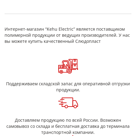
соединения;
слюдинит гибкий марки ГСКВ отличается высокой
нагревостойкостью (до 600˚С), производится путем
соединения слюдинитовой бумаги, стеклоткани и
Интернет-магазин “Kehu Electric” является поставщиком
кремнийорганического клея;
полимерной продукции от ведущих производителей. У нас
вы можете купить качественный Слюдопласт
ленты слюдинитовые с разными коэффициентами
нагревостойкости и толщины;
слюдяную ленту с маркировкой ЛСП-F/H-ТПл.
Свойства слюдопластов
Листы слюды обладают термической стабильностью
при высоких температурах
Поддерживаем складской запас для оперативной отгрузки
продукции.
удивительная диэлектрическая прочность
химическая инертность
эластичность
обладают легким весом и хорошими отражающими и
Доставляем продукцию по всей России. Возможен
преломляющими свойствами
самовывоз со склада и бесплатная доставка до терминала
транспортной компании.
Термическая стабильность