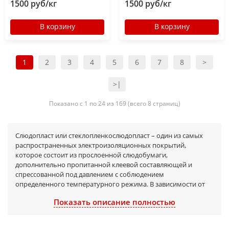
1500 руб/кг
1500 руб/кг
В корзину
В корзину
1
2
3
4
5
6
7
8
>
>|
Показано с 1 по 24 из 169 (всего 8 страниц)
Слюдопласт или стеклопленкослюдопласт – один из самых
распространенных электроизоляционных покрытий,
которое состоит из прослоенной слюдобумаги,
дополнительно пропитанной клеевой составляющей и
спрессованной под давлением с соблюдением
определенного температурного режима. В зависимости от
температурных условий, слюдопласт изменяет свои
Показать описание полностью
эластичные свойства: до первого нагревания он гибким и
эластичный, а после остывания – затвердевает. Также
слюдопласты входят в состав слоистых пластиков.