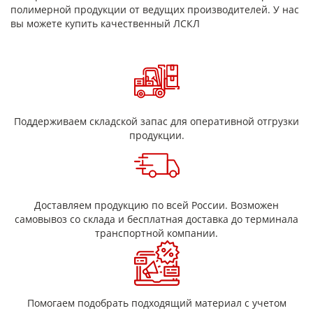
полимерной продукции от ведущих производителей. У нас
Клеевой слой
— высокоадгезионный состав,
вы можете купить качественный ЛСКЛ
обеспечивающий надежное сцепление с
различными поверхностями
Защитный слой
— предотвращает высыхание
клея до момента использования
Основные характеристики
Поддерживаем складской запас для оперативной отгрузки
Высокая адгезия к металлу, пластику, стеклу и
продукции.
другим материалам
Герметичность и влагостойкость
Устойчивость к температурным перепадам
Гибкость и удобство монтажа
Доставляем продукцию по всей России. Возможен
Устойчивость к внешним воздействиям
самовывоз со склада и бесплатная доставка до терминала
транспортной компании.
Назначение ленты ЛСКЛ
Лента применяется в различных сферах:
Строительство и ремонт
Помогаем подобрать подходящий материал с учетом
Монтаж инженерных систем