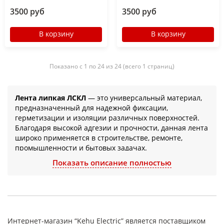
3500 руб
3500 руб
В корзину
В корзину
Показано с 1 по 24 из 24 (всего 1 страниц)
Лента липкая ЛСКЛ
— это универсальный материал,
предназначенный для надежной фиксации,
герметизации и изоляции различных поверхностей.
Благодаря высокой адгезии и прочности, данная лента
широко применяется в строительстве, ремонте,
промышленности и бытовых задачах.
Показать описание полностью
Лента ЛСКЛ состоит из нескольких
функциональных слоев:
Основа
— прочный материал (пленка, ткань или
фольга), обеспечивающий механическую
Интернет-магазин “Kehu Electric” является поставщиком
стойкость