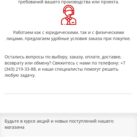
требований вашего производства или проекта.
Герметизация стыков и швов
Изоляция и защита коммуникаций
Промышленное использование
Преимущества использования
Работаем как с юридическими, так и с физическими
Главное преимущество
ленты ЛСКЛ
— это сочетание
лицами, предлагаем удобные условия заказа при покупке.
прочности, надежной фиксации и простоты
применения. Она не требует специальных
инструментов, легко наносится и обеспечивает
Остались вопросы по выбору, заказу, оплате, доставке,
долговременный результат.
возврату или обмену? Свяжитесь с нами по телефону: +7
(343) 219-33-88, и наши специалисты помогут решить
любую задачу.
Будьте в курсе акций и новых поступлений нашего
магазина