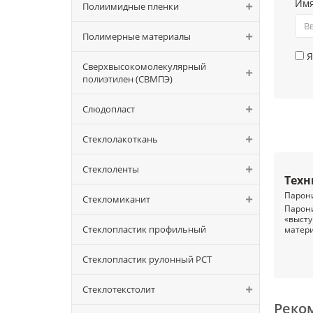
Им
Полиимидные пленки
Полимерные материалы
Я
Сверхвысокомолекулярный
полиэтилен (СВМПЭ)
Слюдопласт
Стеклолакоткань
Стеклоленты
Техн
Парони
Стекломиканит
Парон
«высту
Стеклопластик профильный
матери
Опи
Стеклопластик рулонный РСТ
Парони
исполь
там гд
Стеклотекстолит
Реко