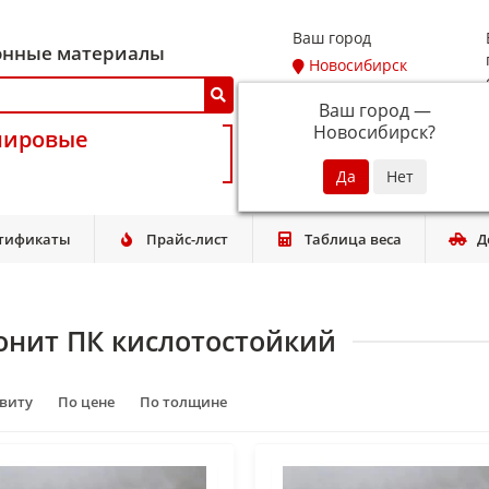
Ваш город
онные материалы
Новосибирск
Ваш город —
Новосибирск
?
мировые
тификаты
Прайс-лист
Таблица веса
Д
онит ПК кислотостойкий
авиту
По цене
По толщине