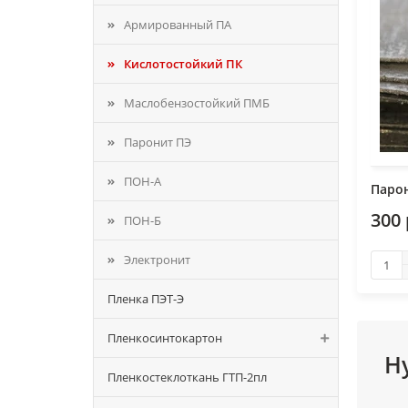
Армированный ПА
Кислотостойкий ПК
Маслобензостойкий ПМБ
Паронит ПЭ
ПОН-А
Парон
300 
ПОН-Б
Электронит
Пленка ПЭТ-Э
Пленкосинтокартон
Н
Пленкостеклоткань ГТП-2пл