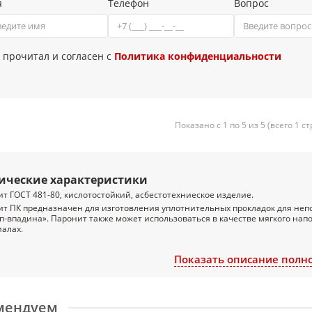
я
Телефон
Вопрос
 прочитал и согласен с
Политика конфиденциальности
Показано с 1 по 5 из 5 (всего 1 с
ические характеристики
т ГОСТ 481-80, кислотостойкий, асбестотехниеское изделие.
ит ПК
предназначен для изготовления уплотнительных прокладок для неп
п-впадина». Паронит также может использоваться в качестве мягкого на
алах.
сание
Показать описание полн
т представлен в виде листов, соответствующих требованиям ГОСТ 481-8
зуется для изготовления уплотняющих прокладок для плоских разъемных
е резинотехнические изделия и изолента не работают:
органические растворители,
мендуем
кислота,