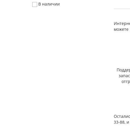
В наш
В наличии
Так же
Интерне
можете 
Подде
запа
отг
Осталис
33-88, 