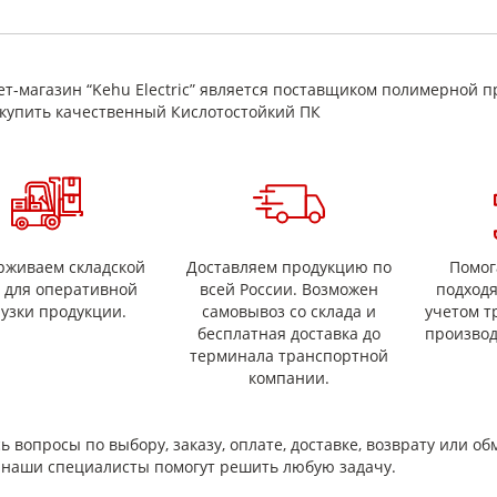
ем магазине вы можете купить прокладочные материалоы и набивки р
 вы можете отправить отзывы о качестве товаров
т-магазин “Kehu Electric” является поставщиком полимерной п
купить качественный Кислотостойкий ПК
рживаем складской
Доставляем продукцию по
Помог
с для оперативной
всей России. Возможен
подход
рузки продукции.
самовывоз со склада и
учетом т
бесплатная доставка до
производ
терминала транспортной
компании.
ь вопросы по выбору, заказу, оплате, доставке, возврату или об
и наши специалисты помогут решить любую задачу.