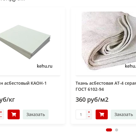
щелочи,
окислители нитрозных газов
другие агрессивные среды
дки могут быть изготовлены как из цельного листа паронита, так и состоя
док отдельные части скрепляются между собой с помощью клея (в виде "вн
т также может использоваться в качестве мягкого наполнителя в спирал
вия эксплуатации и область применения
чая среда
Максимальное
Максимальная
Виды об
давление,
температура,
МПа
°C
н асбестовый КАОН-1
Ткань асбестовая АТ-4 сера
ворители на органической
1
+250
сосудов,
ГОСТ 6102-94
компресс
ве
агрегато
уб/кг
360 руб/м2
оты
окислители,
2,5
+150
, щелочи,
Заказать
Заказать
ие агрессивные жидкости и