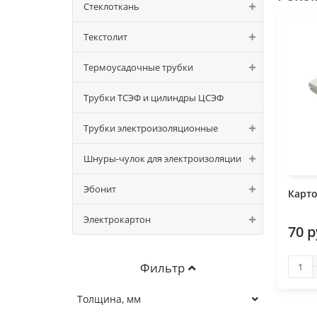
Стеклоткань
Текстолит
Прокла
прокла
Термоусадочные трубки
парони
Трубки ТСЭФ и цилиндры ЦСЭФ
Усло
Трубки электроизоляционные
Рабо
Шнуры-чулок для электроизоляции
Эбонит
Карто
Раст
осно
Электрокартон
70 р
Кисл
Фильтр
проч
газы
Толщина, мм