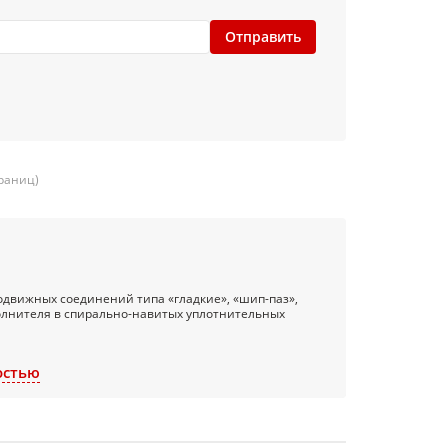
Отправить
траниц)
одвижных соединений типа «гладкие», «шип-паз»,
полнителя в спирально-навитых уплотнительных
остью
0.
Главным образом, кислотостойкий паронит
 соединений различных узлов и агрегатов работающих