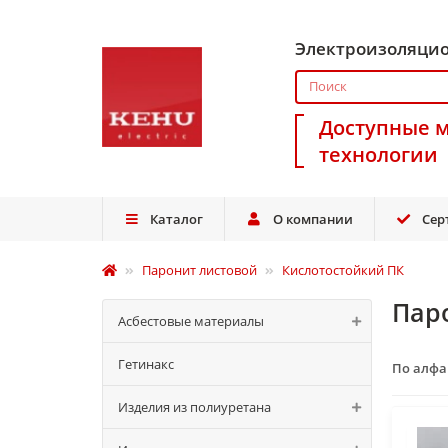
Электроизоляци
Доступные 
технологии
Каталог
О компании
Сер
Паронит листовой
Кислотостойкий ПК
Пар
Асбестовые материалы
Гетинакс
По алф
Изделия из полиуретана