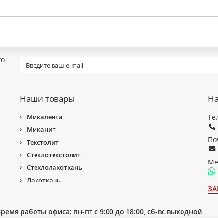
го
Наши товары
На
Микалента
Те
Миканит
По
Текстолит
Стеклотекстолит
Ме
Стеклолакоткань
Лакоткань
ЗА
Время работы офиса: пн-пт с 9:00 до 18:00, сб-вс выходной